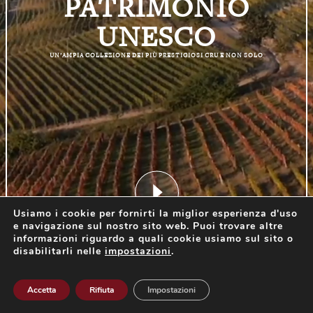
PATRIMONIO
UNESCO
UN’AMPIA COLLEZIONE DEI PIÙ PRESTIGIOSI CRU E NON SOLO
Usiamo i cookie per fornirti la miglior esperienza d'uso
e navigazione sul nostro sito web. Puoi trovare altre
INIZIA ESPERIENZA
informazioni riguardo a quali cookie usiamo sul sito o
disabilitarli nelle
impostazioni
.
Accetta
Rifiuta
Impostazioni