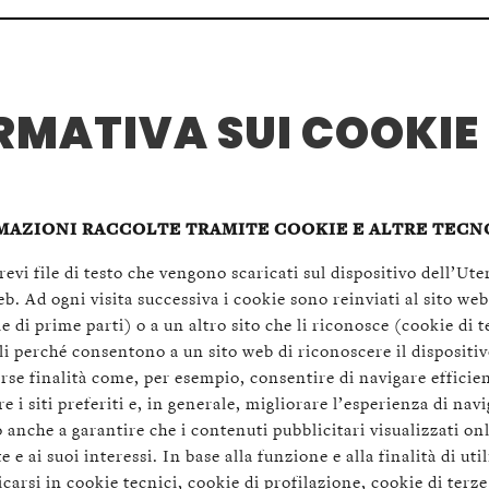
RMATIVA SUI COOKIE
MAZIONI RACCOLTE TRAMITE COOKIE E ALTRE TECN
revi file di testo che vengono scaricati sul dispositivo dell’Ut
eb. Ad ogni visita successiva i cookie sono reinviati al sito web
e di prime parti) o a un altro sito che li riconosce (cookie di t
li perché consentono a un sito web di riconoscere il dispositiv
rse finalità come, per esempio, consentire di navigare efficie
e i siti preferiti e, in generale, migliorare l’esperienza di nav
anche a garantire che i contenuti pubblicitari visualizzati on
e e ai suoi interessi. In base alla funzione e alla finalità di uti
carsi in cookie tecnici, cookie di profilazione, cookie di terze 