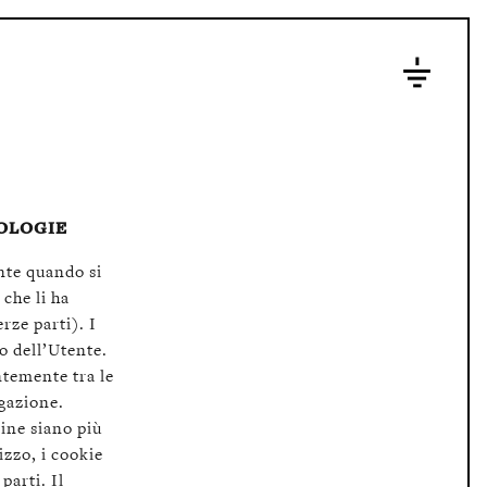
OLOGIE
ente quando si
 che li ha
erze parti). I
o dell’Utente.
ntemente tra le
igazione.
line siano più
lizzo, i cookie
parti. Il