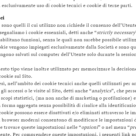
a esclusivamente uso di cookie tecnici e cookie di terze parti.
ci
 sono quelli il cui utilizzo non richiede il consenso dell’Utent
 segnaliamo i cookie essenziali, detti anche “
strictly necessary
 abilitano funzioni, senza le quali non sarebbe possibile utiliz
okie vengono impiegati esclusivamente dalla Società e sono qu
ngono salvati sul computer dell’Utente solo durante la session
esto tipo viene inoltre utilizzato per memorizzare la decision
 cookie sul Sito.
sì, nell’ambito dei cookie tecnici anche quelli utilizzati per a
gli accessi o le visite al Sito, detti anche “
analytics
”, che per
scopi statistici, (ma non anche di marketing o profilazione) 
 forma aggregata senza possibilità di risalire alla identificazi
cookie possono essere disattivati e/o eliminati attraverso le i
i browser moderni consentono di modificare le impostazioni d
ile trovare queste impostazioni nelle “
opzioni
” o nel menu “
pr
ente. Per comprendere queste impostazioni, i seguenti link p