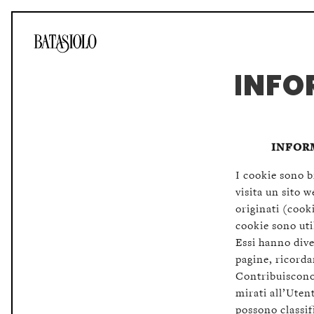
INFO
INFOR
I cookie sono b
visita un sito w
originati (cooki
cookie sono uti
Essi hanno dive
pagine, ricordar
Contribuiscono 
mirati all’Utent
possono classifi