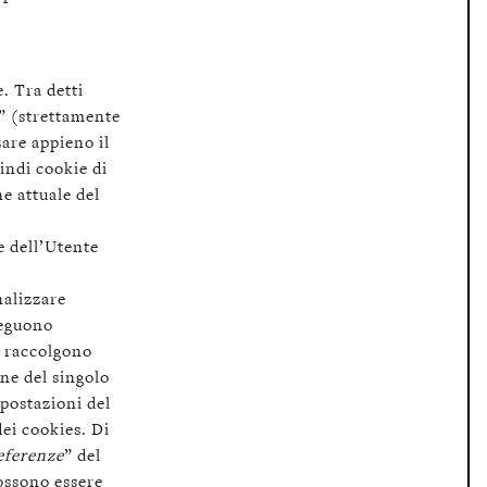
e. Tra detti
” (strettamente
zare appieno il
indi cookie di
e attuale del
e dell’Utente
nalizzare
seguono
e raccolgono
one del singolo
mpostazioni del
ei cookies. Di
eferenze
” del
ossono essere